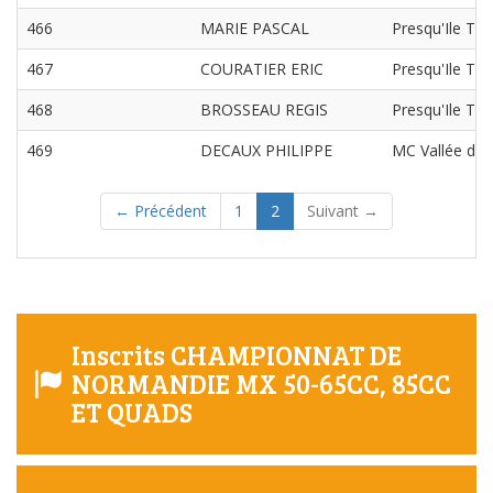
466
MARIE PASCAL
Presqu'Ile TT
467
COURATIER ERIC
Presqu'Ile TT
468
BROSSEAU REGIS
Presqu'Ile TT
469
DECAUX PHILIPPE
MC Vallée de l
(current)
← Précédent
1
2
Suivant →
Inscrits CHAMPIONNAT DE
NORMANDIE MX 50-65CC, 85CC
ET QUADS