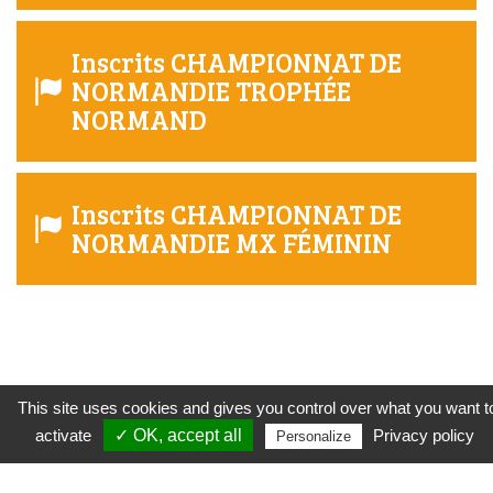
Inscrits CHAMPIONNAT DE
NORMANDIE TROPHÉE
NORMAND
Inscrits CHAMPIONNAT DE
NORMANDIE MX FÉMININ
This site uses cookies and gives you control over what you want t
© Copyright 2026 - LMN
activate
✓ OK, accept all
Privacy policy
Politique de confidentialité
Personalize
Création