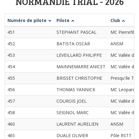
NORMANDIE TRIAL - 2026
Numéro de pilote
Pilote
Club
451
STEPHANT PASCAL
MC Pierrefitte
452
BATISTA OSCAR
ANSM
453
LEVEILLARD PHILIPPE
MC Vallée de l
454
MAINNEMARRE ANICET
MC Vallée de l
455
BRISSET CHRISTOPHE
Presqu'Ile TT
456
THOMAS YANNICK
MC Leopards 
457
COUROIS JOEL
MC Vallée de l
458
SEIGNOL MARC
MC Vallée de l
460
LAURENT AURELIEN
ANSM
465
DUALE OLIVIER
Pôle RSTT