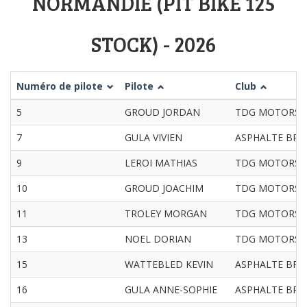
NORMANDIE (PIT BIKE 125
STOCK) - 2026
Numéro de pilote
Pilote
Club
5
GROUD JORDAN
TDG MOTORS
7
GULA VIVIEN
ASPHALTE BR
9
LEROI MATHIAS
TDG MOTORS
10
GROUD JOACHIM
TDG MOTORS
11
TROLEY MORGAN
TDG MOTORS
13
NOEL DORIAN
TDG MOTORS
15
WATTEBLED KEVIN
ASPHALTE BR
16
GULA ANNE-SOPHIE
ASPHALTE BR