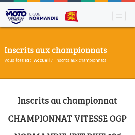
Toggle
navigati
Inscrits aux championnats
Vous êtes ici :
Accueil
Inscrits aux championnats
Inscrits au championnat
CHAMPIONNAT VITESSE OGP