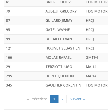
61
BRIERE LUDOVIC
TDG MOTORS
79
AUBEUF GREGORY
TDG MOTORS
87
GUILARD JIMMY
HRCJ
95
GATEL WAYNE
HRCJ
99
BUCAILLE EVAN
HRCJ
121
HOUIVET SEBASTIEN
HRCJ
166
MOLAS RAFAEL
GMT94
291
TERZIOTTI UGO
MA 14
295
HUREL QUENTIN
MA 14
345
GAULTIER CORENTIN
TDG MOTORS
(current)
← Précédent
1
2
Suivant →