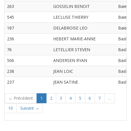
263
GOSSELIN BENOIT
Baie 
545
LECLUSE THIERRY
Baie 
187
DELABROISE LEO
Baie 
236
HEBERT MARIE-ANNE
Basly
76
LETELLIER STEVEN
Basly
506
ANDERSEN RYAN
Basly
238
JEAN LOIC
Basly
237
JEAN SATINE
Basly
(current)
← Précédent
1
2
3
4
5
6
7
…
10
Suivant →