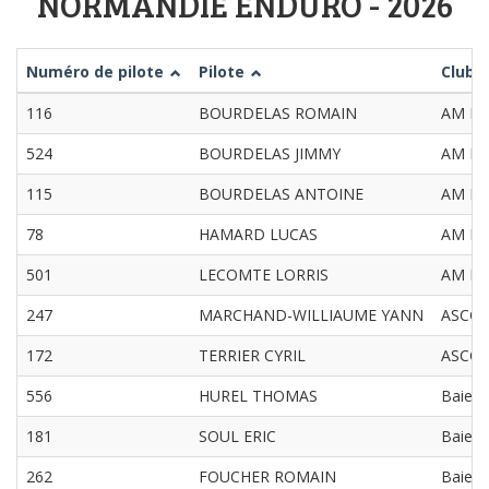
NORMANDIE ENDURO - 2026
Numéro de pilote
Pilote
Club
116
BOURDELAS ROMAIN
AM Fal
524
BOURDELAS JIMMY
AM Fal
115
BOURDELAS ANTOINE
AM Fal
78
HAMARD LUCAS
AM Fal
501
LECOMTE LORRIS
AM Fal
247
MARCHAND-WILLIAUME YANN
ASCG
172
TERRIER CYRIL
ASCG
556
HUREL THOMAS
Baie 
181
SOUL ERIC
Baie 
262
FOUCHER ROMAIN
Baie 