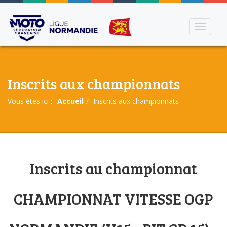
Toggle
navigati
Inscrits aux championnats
Vous êtes ici :
Accueil
Inscrits aux championnats
Inscrits au championnat
CHAMPIONNAT VITESSE OGP