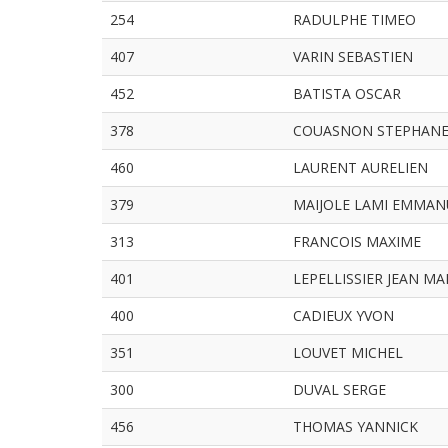
254
RADULPHE TIMEO
407
VARIN SEBASTIEN
452
BATISTA OSCAR
378
COUASNON STEPHAN
460
LAURENT AURELIEN
379
MAIJOLE LAMI EMMAN
313
FRANCOIS MAXIME
401
LEPELLISSIER JEAN MA
400
CADIEUX YVON
351
LOUVET MICHEL
300
DUVAL SERGE
456
THOMAS YANNICK