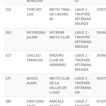
AURELIEN
E3
252
TORCHET
MOTO TRIAL
LIGUE 2 -
27/07
LOIC
DE CAISNES
TROPHÉE
60
VÉTÉRANS
BRONZE
302
RICORDEAU
EXTREME
LIGUE 2 -
30/06
JULIEN
MOTO CLUB
TROPHÉE
VÉTÉRANS
BRONZE
327
CAILLOU
ENDURO
LIGUE 2 -
30/06
FRANCOIS
CLUB DE
TROPHÉE
VERRIERES
VÉTÉRANS
BRONZE
271
BUSSO
MOTO CLUB
LIGUE 2 -
02/07
ALAIN
DE LA
TROPHÉE
VALLEE DE
VÉTÉRANS
L'OISE
OR
280
DAVY JEAN
AMICALE
LIGUE 2 -
01/07
MARC
MOTO
TROPHÉE