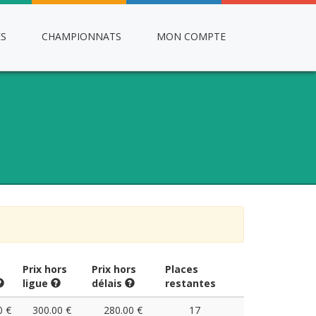
ES
CHAMPIONNATS
MON COMPTE
Prix hors
Prix hors
Places
ligue
délais
restantes
0 €
300.00 €
280.00 €
17