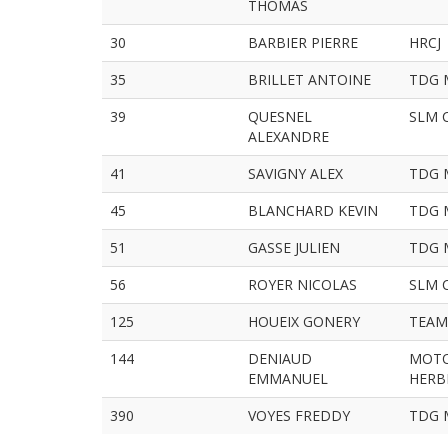
THOMAS
30
BARBIER PIERRE
HRCJ
35
BRILLET ANTOINE
TDG 
39
QUESNEL
SLM C
ALEXANDRE
41
SAVIGNY ALEX
TDG 
45
BLANCHARD KEVIN
TDG 
51
GASSE JULIEN
TDG 
56
ROYER NICOLAS
SLM C
125
HOUEIX GONERY
TEAM
144
DENIAUD
MOTO
EMMANUEL
HERB
390
VOYES FREDDY
TDG 