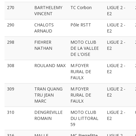
270
BARTHELEMY
TC Corbon
LIGUE 2 -
VINCENT
E2
290
CHALOTS
Pôle RSTT
LIGUE 2 -
ARNAUD
E2
298
FIEHRER
MOTO CLUB
LIGUE 2 -
NATHAN
DE LA VALLEE
E2
DE L'OISE
308
ROULAND MAX
M.FOYER
LIGUE 2 -
RURAL DE
E2
FAULX
309
TRAN QUANG
M.FOYER
LIGUE 2 -
TRU JEAN
RURAL DE
E2
MARC
FAULX
310
DENGREVILLE
MOTO CLUB
LIGUE 2 -
ROMAIN
DU LITTORAL
E2
59
316
MALLE
MC Pierrefitte
LIGUE 2 -