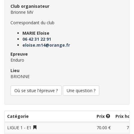
Club organisateur
Brionne MV
Correspondant du club
MARIE Eloise
06 42 31 22 91
eloise.m14@orange.fr
Epreuve
Enduro
Lieu
BRIONNE
Où se situe l'épreuve ?
Une question ?
Catégorie
Prix
Prix hor
LIGUE 1 - E1
70.00 €
70.