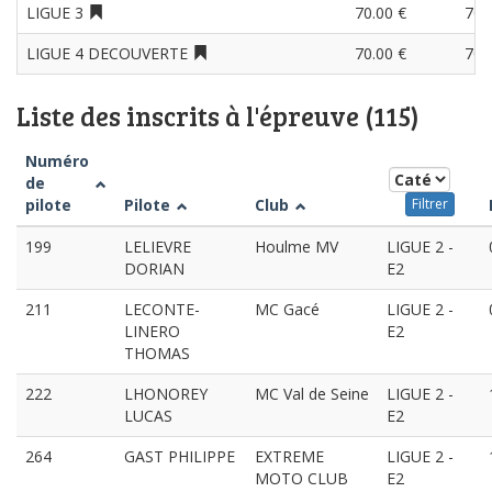
LIGUE 3
70.00 €
70.
LIGUE 4 DECOUVERTE
70.00 €
70.
Liste des inscrits à l'épreuve (115)
Numéro
de
pilote
Pilote
Club
Filtrer
199
LELIEVRE
Houlme MV
LIGUE 2 -
DORIAN
E2
211
LECONTE-
MC Gacé
LIGUE 2 -
LINERO
E2
THOMAS
222
LHONOREY
MC Val de Seine
LIGUE 2 -
LUCAS
E2
264
GAST PHILIPPE
EXTREME
LIGUE 2 -
MOTO CLUB
E2