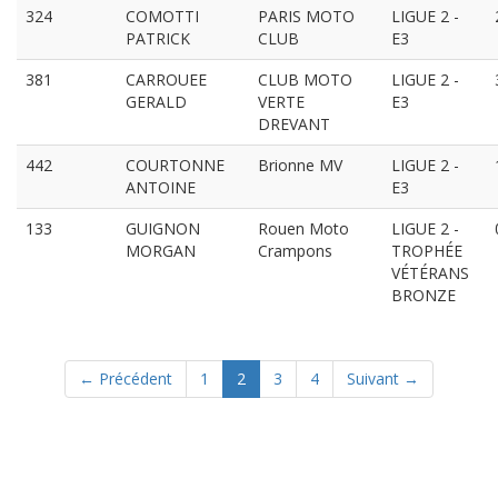
324
COMOTTI
PARIS MOTO
LIGUE 2 -
PATRICK
CLUB
E3
381
CARROUEE
CLUB MOTO
LIGUE 2 -
GERALD
VERTE
E3
DREVANT
442
COURTONNE
Brionne MV
LIGUE 2 -
ANTOINE
E3
133
GUIGNON
Rouen Moto
LIGUE 2 -
MORGAN
Crampons
TROPHÉE
VÉTÉRANS
BRONZE
(current)
← Précédent
1
2
3
4
Suivant →