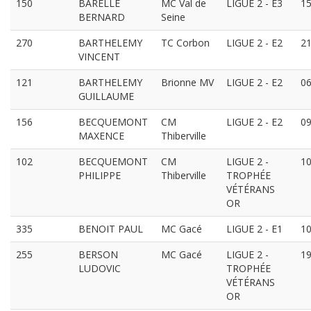
150
BARELLE
MC Val de
LIGUE 2 - E3
15
BERNARD
Seine
270
BARTHELEMY
TC Corbon
LIGUE 2 - E2
21
VINCENT
121
BARTHELEMY
Brionne MV
LIGUE 2 - E2
06
GUILLAUME
156
BECQUEMONT
CM
LIGUE 2 - E2
09
MAXENCE
Thiberville
102
BECQUEMONT
CM
LIGUE 2 -
10
PHILIPPE
Thiberville
TROPHÉE
VÉTÉRANS
OR
335
BENOIT PAUL
MC Gacé
LIGUE 2 - E1
10
255
BERSON
MC Gacé
LIGUE 2 -
19
LUDOVIC
TROPHÉE
VÉTÉRANS
OR