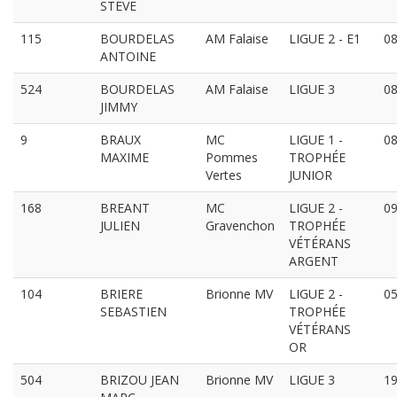
STEVE
115
BOURDELAS
AM Falaise
LIGUE 2 - E1
08
ANTOINE
524
BOURDELAS
AM Falaise
LIGUE 3
08
JIMMY
9
BRAUX
MC
LIGUE 1 -
08
MAXIME
Pommes
TROPHÉE
Vertes
JUNIOR
168
BREANT
MC
LIGUE 2 -
09
JULIEN
Gravenchon
TROPHÉE
VÉTÉRANS
ARGENT
104
BRIERE
Brionne MV
LIGUE 2 -
05
SEBASTIEN
TROPHÉE
VÉTÉRANS
OR
504
BRIZOU JEAN
Brionne MV
LIGUE 3
19