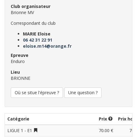
Club organisateur
Brionne MV
Correspondant du club
MARIE Eloise
06 42 31 22 91
eloise.m14@orange.fr
Epreuve
Enduro
Lieu
BRIONNE
Où se situe l'épreuve ?
Une question ?
Catégorie
Prix
Prix hor
LIGUE 1 - E1
70.00 €
70.