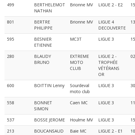
499
BERTHELEMOT
Brionne MV
LIGUE 2 - E2
15
NATHAN
801
BERTRE
Brionne MV
LIGUE 4
13
PHILIPPE
DECOUVERTE
595
BESNIER
MC3T
LIGUE 3
15
ETIENNE
280
BLAUDY
EXTREME
LIGUE 2 -
02
BRUNO
MOTO
TROPHÉE
CLUB
VÉTÉRANS
OR
600
BOITTIN Lenny
Sourdeval
LIGUE 3
30
moto club
558
BONNET
Caen MC
LIGUE 3
11
SIMON
537
BOSSE JEROME
Houlme MV
LIGUE 3
15
213
BOUCANSAUD
Baie MC
LIGUE 2 - E1
10