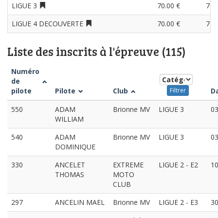
LIGUE 3
70.00 €
70.
LIGUE 4 DECOUVERTE
70.00 €
70.
Liste des inscrits à l'épreuve (115)
Numéro
de
pilote
Pilote
Club
D
Filtrer
550
ADAM
Brionne MV
LIGUE 3
03
WILLIAM
540
ADAM
Brionne MV
LIGUE 3
03
DOMINIQUE
330
ANCELET
EXTREME
LIGUE 2 - E2
10
THOMAS
MOTO
CLUB
297
ANCELIN MAEL
Brionne MV
LIGUE 2 - E3
30