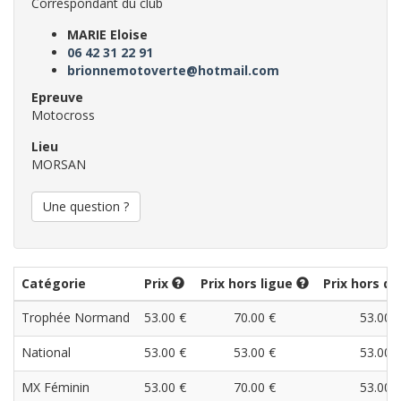
Correspondant du club
MARIE Eloise
06 42 31 22 91
brionnemotoverte@hotmail.com
Epreuve
Motocross
Lieu
MORSAN
Une question ?
Catégorie
Prix
Prix hors ligue
Prix hors dé
Trophée Normand
53.00 €
70.00 €
53.00 
National
53.00 €
53.00 €
53.00 
MX Féminin
53.00 €
70.00 €
53.00 