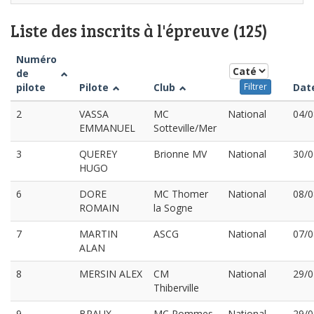
Liste des inscrits à l'épreuve (125)
Numéro
de
pilote
Pilote
Club
Dat
Filtrer
2
VASSA
MC
National
04/0
EMMANUEL
Sotteville/Mer
3
QUEREY
Brionne MV
National
30/0
HUGO
6
DORE
MC Thomer
National
08/0
ROMAIN
la Sogne
7
MARTIN
ASCG
National
07/0
ALAN
8
MERSIN ALEX
CM
National
29/0
Thiberville
9
BRAUX
MC Pommes
National
29/0