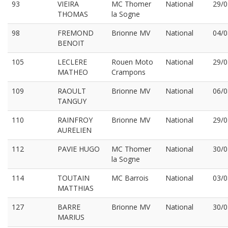
93
VIEIRA
MC Thomer
National
29/0
THOMAS
la Sogne
98
FREMOND
Brionne MV
National
04/0
BENOIT
105
LECLERE
Rouen Moto
National
29/0
MATHEO
Crampons
109
RAOULT
Brionne MV
National
06/0
TANGUY
110
RAINFROY
Brionne MV
National
29/0
AURELIEN
112
PAVIE HUGO
MC Thomer
National
30/0
la Sogne
114
TOUTAIN
MC Barrois
National
03/0
MATTHIAS
127
BARRE
Brionne MV
National
30/0
MARIUS