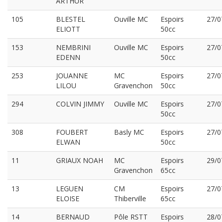
ARTHUR
105
BLESTEL
Ouville MC
Espoirs
27/0
ELIOTT
50cc
153
NEMBRINI
Ouville MC
Espoirs
27/0
EDENN
50cc
253
JOUANNE
MC
Espoirs
27/0
LILOU
Gravenchon
50cc
294
COLVIN JIMMY
Ouville MC
Espoirs
27/0
50cc
308
FOUBERT
Basly MC
Espoirs
27/0
ELWAN
50cc
11
GRIAUX NOAH
MC
Espoirs
29/0
Gravenchon
65cc
13
LEGUEN
CM
Espoirs
27/0
ELOISE
Thiberville
65cc
14
BERNAUD
Pôle RSTT
Espoirs
28/0