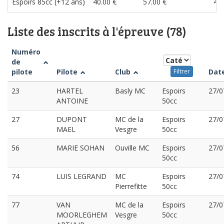
Espoirs 85cc (+12 ans)
40.00 €
57.00 €
40.
Liste des inscrits à l'épreuve (78)
Numéro
de
pilote
Pilote
Club
Dat
Filtrer
23
HARTEL
Basly MC
Espoirs
27/0
ANTOINE
50cc
27
DUPONT
MC de la
Espoirs
27/0
MAEL
Vesgre
50cc
56
MARIE SOHAN
Ouville MC
Espoirs
27/0
50cc
74
LUIS LEGRAND
MC
Espoirs
27/0
Pierrefitte
50cc
77
VAN
MC de la
Espoirs
27/0
MOORLEGHEM
Vesgre
50cc