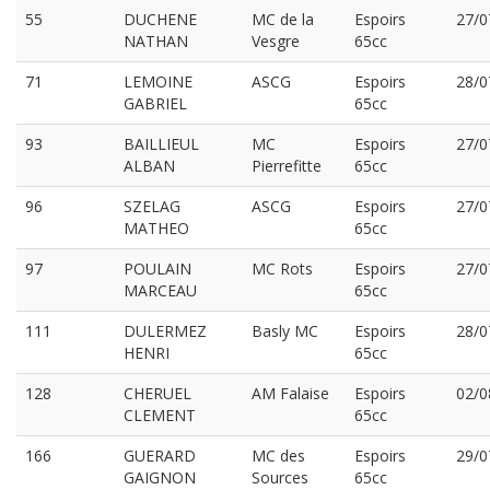
55
DUCHENE
MC de la
Espoirs
27/0
NATHAN
Vesgre
65cc
71
LEMOINE
ASCG
Espoirs
28/0
GABRIEL
65cc
93
BAILLIEUL
MC
Espoirs
27/0
ALBAN
Pierrefitte
65cc
96
SZELAG
ASCG
Espoirs
27/0
MATHEO
65cc
97
POULAIN
MC Rots
Espoirs
27/0
MARCEAU
65cc
111
DULERMEZ
Basly MC
Espoirs
28/0
HENRI
65cc
128
CHERUEL
AM Falaise
Espoirs
02/0
CLEMENT
65cc
166
GUERARD
MC des
Espoirs
29/0
GAIGNON
Sources
65cc