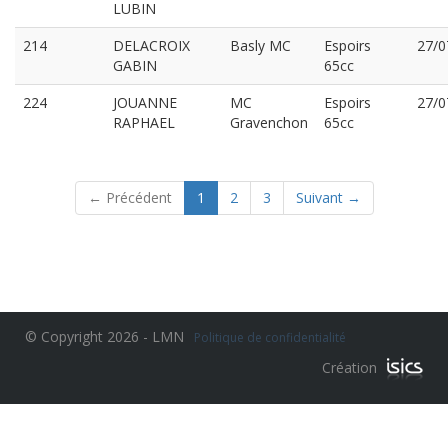
LUBIN
214
DELACROIX
Basly MC
Espoirs
27/0
GABIN
65cc
224
JOUANNE
MC
Espoirs
27/0
RAPHAEL
Gravenchon
65cc
(current)
← Précédent
1
2
3
Suivant →
© Copyright 2026 - LMN
Politique de confidentialité
Création