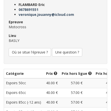
FLAMBARD Eric
0678691551
veronique.jouanny@icloud.com
Epreuve
Motocross
Lieu
BASLY
Où se situe l'épreuve ?
Une question ?
Catégorie
Prix
Prix hors ligue
Prix hor
Espoirs 50cc
40.00 €
57.00 €
40.
Espoirs 65cc
40.00 €
57.00 €
40.
Espoirs 85cc (-12 ans)
40.00 €
57.00 €
40.