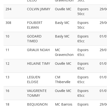
LILOU
Gravenchon
50cc
294
COLVIN JIMMY
Ouville MC
Espoirs
29/0
50cc
308
FOUBERT
Basly MC
Espoirs
29/0
ELWAN
50cc
10
GODARD
Basly MC
Espoirs
01/0
TIMEO
65cc
11
GRIAUX NOAH
MC
Espoirs
29/0
Gravenchon
65cc
12
HELAINE TIMY
Ouville MC
Espoirs
01/0
65cc
13
LEGUEN
CM
Espoirs
01/0
ELOISE
Thiberville
65cc
16
VAUGRENTE
Ouville MC
Espoirs
01/0
TOMMY
65cc
18
BEQUIGNON
MC Barrois
Espoirs
29/0