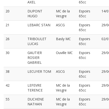
AXEL
65cc
20
DUPONT
MC de la
Espoirs
14/0
HUGO
Vesgre
65cc
21
LEBARC STAN
ASCG
Espoirs
29/0
65cc
26
TRIBOULET
Basly MC
Espoirs
02/0
LUCAS
65cc
30
GAUTIER
Ouville MC
Espoirs
29/0
ROSIER
65cc
GABRIEL
38
LECUYER TOM
ASCG
Espoirs
29/0
65cc
42
LEFEVRE
MC de la
Espoirs
29/0
TERENCE
Vesgre
65cc
55
DUCHENE
MC de la
Espoirs
29/0
NATHAN
Vesgre
65cc