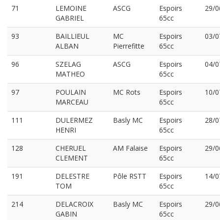
71
LEMOINE
ASCG
Espoirs
29/0
GABRIEL
65cc
93
BAILLIEUL
MC
Espoirs
03/0
ALBAN
Pierrefitte
65cc
96
SZELAG
ASCG
Espoirs
04/0
MATHEO
65cc
97
POULAIN
MC Rots
Espoirs
10/0
MARCEAU
65cc
111
DULERMEZ
Basly MC
Espoirs
28/0
HENRI
65cc
128
CHERUEL
AM Falaise
Espoirs
29/0
CLEMENT
65cc
191
DELESTRE
Pôle RSTT
Espoirs
14/0
TOM
65cc
214
DELACROIX
Basly MC
Espoirs
29/0
GABIN
65cc