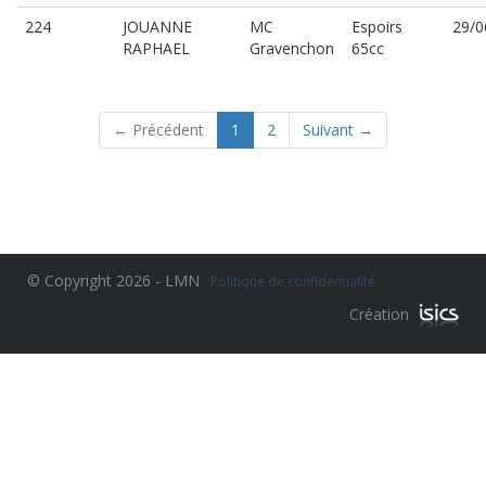
224
JOUANNE
MC
Espoirs
29/0
RAPHAEL
Gravenchon
65cc
(current)
← Précédent
1
2
Suivant →
© Copyright 2026 - LMN
Politique de confidentialité
Création