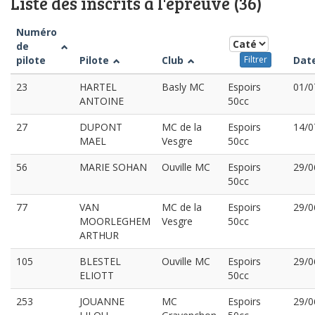
Liste des inscrits à l'épreuve (36)
Numéro
de
pilote
Pilote
Club
Dat
Filtrer
23
HARTEL
Basly MC
Espoirs
01/0
ANTOINE
50cc
27
DUPONT
MC de la
Espoirs
14/0
MAEL
Vesgre
50cc
56
MARIE SOHAN
Ouville MC
Espoirs
29/0
50cc
77
VAN
MC de la
Espoirs
29/0
MOORLEGHEM
Vesgre
50cc
ARTHUR
105
BLESTEL
Ouville MC
Espoirs
29/0
ELIOTT
50cc
253
JOUANNE
MC
Espoirs
29/0