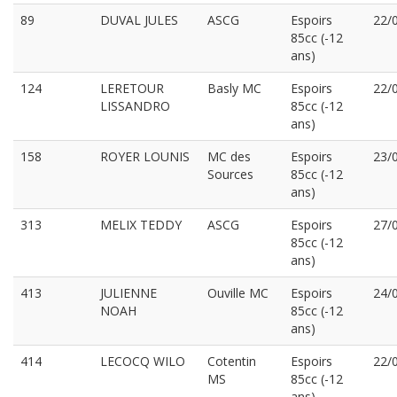
89
DUVAL JULES
ASCG
Espoirs
22/
85cc (-12
ans)
124
LERETOUR
Basly MC
Espoirs
22/
LISSANDRO
85cc (-12
ans)
158
ROYER LOUNIS
MC des
Espoirs
23/
Sources
85cc (-12
ans)
313
MELIX TEDDY
ASCG
Espoirs
27/
85cc (-12
ans)
413
JULIENNE
Ouville MC
Espoirs
24/
NOAH
85cc (-12
ans)
414
LECOCQ WILO
Cotentin
Espoirs
22/
MS
85cc (-12
ans)