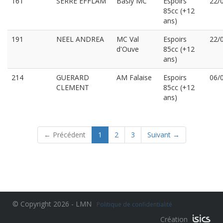
161
SERRE EFFLAM
Basly MC
Espoirs
22/
85cc (+12
ans)
191
NEEL ANDREA
MC Val
Espoirs
22/
d'Ouve
85cc (+12
ans)
214
GUERARD
AM Falaise
Espoirs
06/
CLEMENT
85cc (+12
ans)
(current)
← Précédent
1
2
3
Suivant →
© Copyright 2026 - LMN
Politique de confidentialité
Création