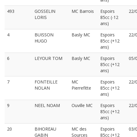
493
GOSSELIN
MC Barrois
Espoirs
22/
LORIS
85cc (-12
ans)
4
BUISSON
Basly MC
Espoirs
22/
HUGO
85cc (+12
ans)
6
LEYOUR TOM
Basly MC
Espoirs
05/
85cc (+12
ans)
7
FONTEILLE
MC
Espoirs
22/
NOLAN
Pierrefitte
85cc (+12
ans)
9
NEEL NOAM
Ouville MC
Espoirs
22/
85cc (+12
ans)
20
BIHOREAU
MC des
Espoirs
03/
GABIN
Sources
85cc (+12