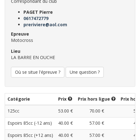
Correspondant du club
PAGET Pierre
0617472779
preriviere@aol.com
Epreuve
Motocross
Lieu
LA BARRE EN OUCHE
Où se situe l'épreuve ?
Une question ?
Catégorie
Prix
Prix hors ligue
Prix hor
125cc
53.00 €
70.00 €
53.
Espoirs 85cc (-12 ans)
40.00 €
57.00 €
40.
Espoirs 85cc (+12 ans)
40.00 €
57.00 €
40.