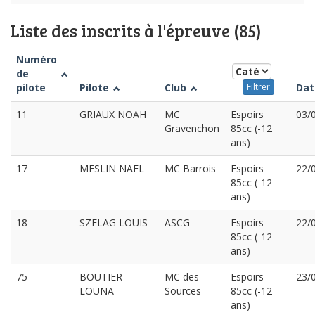
Liste des inscrits à l'épreuve (85)
Numéro
de
pilote
Pilote
Club
Dat
Filtrer
11
GRIAUX NOAH
MC
Espoirs
03/
Gravenchon
85cc (-12
ans)
17
MESLIN NAEL
MC Barrois
Espoirs
22/
85cc (-12
ans)
18
SZELAG LOUIS
ASCG
Espoirs
22/
85cc (-12
ans)
75
BOUTIER
MC des
Espoirs
23/
LOUNA
Sources
85cc (-12
ans)