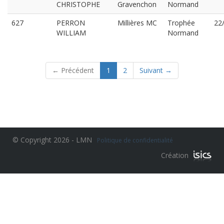
CHRISTOPHE
Gravenchon
Normand
627
PERRON
Millières MC
Trophée
22
WILLIAM
Normand
(current)
← Précédent
1
2
Suivant →
© Copyright 2026 - LMN
Politique de confidentialité
Création