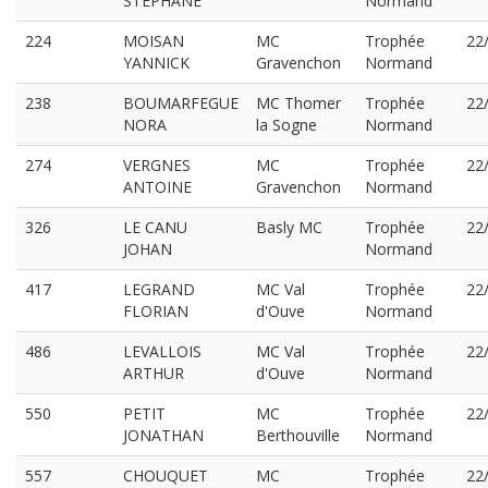
STEPHANE
Normand
224
MOISAN
MC
Trophée
22
YANNICK
Gravenchon
Normand
238
BOUMARFEGUE
MC Thomer
Trophée
22
NORA
la Sogne
Normand
274
VERGNES
MC
Trophée
22
ANTOINE
Gravenchon
Normand
326
LE CANU
Basly MC
Trophée
22
JOHAN
Normand
417
LEGRAND
MC Val
Trophée
22
FLORIAN
d'Ouve
Normand
486
LEVALLOIS
MC Val
Trophée
22
ARTHUR
d'Ouve
Normand
550
PETIT
MC
Trophée
22
JONATHAN
Berthouville
Normand
557
CHOUQUET
MC
Trophée
22