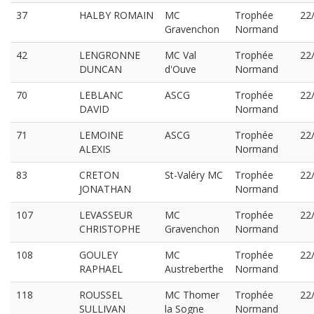
37
HALBY ROMAIN
MC
Trophée
22
Gravenchon
Normand
42
LENGRONNE
MC Val
Trophée
22
DUNCAN
d'Ouve
Normand
70
LEBLANC
ASCG
Trophée
22
DAVID
Normand
71
LEMOINE
ASCG
Trophée
22
ALEXIS
Normand
83
CRETON
St-Valéry MC
Trophée
22
JONATHAN
Normand
107
LEVASSEUR
MC
Trophée
22
CHRISTOPHE
Gravenchon
Normand
108
GOULEY
MC
Trophée
22
RAPHAEL
Austreberthe
Normand
118
ROUSSEL
MC Thomer
Trophée
22
SULLIVAN
la Sogne
Normand