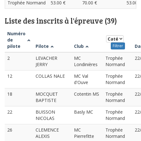
Trophée Normand
53.00 €
70.00 €
53.00 
Liste des inscrits à l'épreuve (39)
Numéro
de
pilote
Pilote
Club
Da
Filtrer
2
LEVACHER
MC
Trophée
22
JERRY
Londinières
Normand
12
COLLAS NALE
MC Val
Trophée
22
d'Ouve
Normand
18
MOCQUET
Cotentin MS
Trophée
22
BAPTISTE
Normand
22
BUISSON
Basly MC
Trophée
22
NICOLAS
Normand
26
CLEMENCE
MC
Trophée
22
ALEXIS
Pierrefitte
Normand