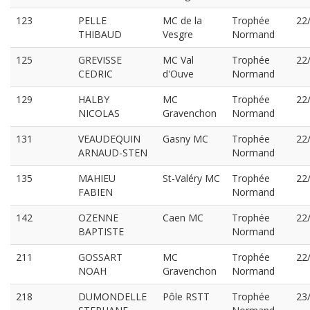
123
PELLE
MC de la
Trophée
22
THIBAUD
Vesgre
Normand
125
GREVISSE
MC Val
Trophée
22
CEDRIC
d'Ouve
Normand
129
HALBY
MC
Trophée
22
NICOLAS
Gravenchon
Normand
131
VEAUDEQUIN
Gasny MC
Trophée
22
ARNAUD-STEN
Normand
135
MAHIEU
St-Valéry MC
Trophée
22
FABIEN
Normand
142
OZENNE
Caen MC
Trophée
22
BAPTISTE
Normand
211
GOSSART
MC
Trophée
22
NOAH
Gravenchon
Normand
218
DUMONDELLE
Pôle RSTT
Trophée
23