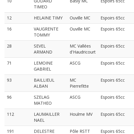
10
GODARD
Basly MC
Espoirs 65cc
TIMEO
12
HELAINE TIMY
Ouville MC
Espoirs 65cc
16
VAUGRENTE
Ouville MC
Espoirs 65cc
TOMMY
28
SEVEL
MC Vallées
Espoirs 65cc
ARMAND
d'Haudricourt
71
LEMOINE
ASCG
Espoirs 65cc
GABRIEL
93
BAILLIEUL
MC
Espoirs 65cc
ALBAN
Pierrefitte
96
SZELAG
ASCG
Espoirs 65cc
MATHEO
112
LAUMAILLER
Houlme MV
Espoirs 65cc
NAEL
191
DELESTRE
Pôle RSTT
Espoirs 65cc