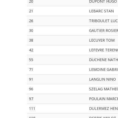
20
DUPONT HUGO
21
LEBARC STAN
26
TRIBOULET LUC
30
GAUTIER ROSIE
38
LECUYER TOM
42
LEFEVRE TEREN
55
DUCHENE NAT
71
LEMOINE GABRI
91
LANGLIN NINO
96
SZELAG MATHE
97
POULAIN MARC
111
DULERMEZ HEN