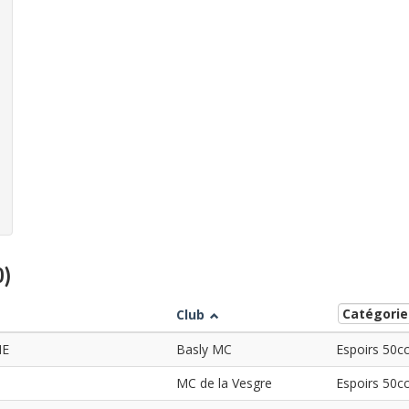
0)
Club
NE
Basly MC
Espoirs 50c
MC de la Vesgre
Espoirs 50c