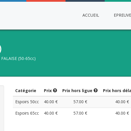
ACCUEIL
EPREUV
)
FALAISE (50-65cc)
Catégorie
Prix
Prix hors ligue
Prix hors dél
Espoirs 50cc
40.00 €
57.00 €
40.00 €
Espoirs 65cc
40.00 €
57.00 €
40.00 €