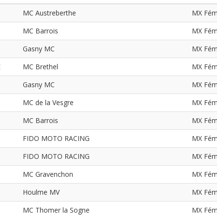
MC Austreberthe
MX Fém
MC Barrois
MX Fém
Gasny MC
MX Fém
E
MC Brethel
MX Fém
Gasny MC
MX Fém
MC de la Vesgre
MX Fém
MC Barrois
MX Fém
FIDO MOTO RACING
MX Fém
FIDO MOTO RACING
MX Fém
MC Gravenchon
MX Fém
Houlme MV
MX Fém
MC Thomer la Sogne
MX Fém