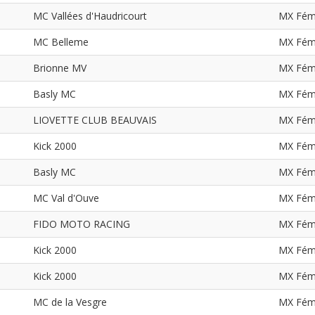
MC Vallées d'Haudricourt
MX Fém
MC Belleme
MX Fém
Brionne MV
MX Fém
Basly MC
MX Fém
LIOVETTE CLUB BEAUVAIS
MX Fém
Kick 2000
MX Fém
Basly MC
MX Fém
MC Val d'Ouve
MX Fém
FIDO MOTO RACING
MX Fém
Kick 2000
MX Fém
Kick 2000
MX Fém
MC de la Vesgre
MX Fém