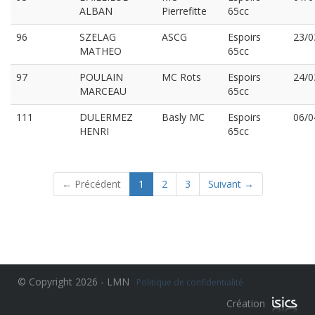
ALBAN
Pierrefitte
65cc
96
SZELAG
ASCG
Espoirs
23/0
MATHEO
65cc
97
POULAIN
MC Rots
Espoirs
24/0
MARCEAU
65cc
111
DULERMEZ
Basly MC
Espoirs
06/0
HENRI
65cc
(current)
← Précédent
1
2
3
Suivant →
© Copyright 2026 - LMN
Politique de confidentialité
Création