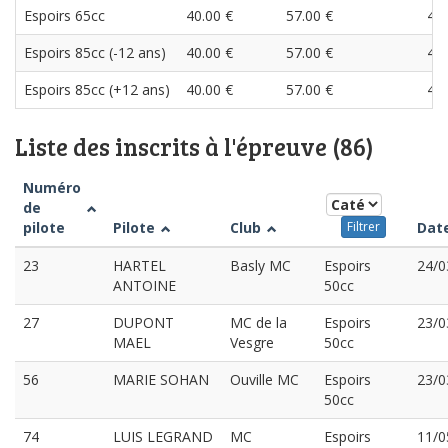
Espoirs 65cc
40.00 €
57.00 €
40.
Espoirs 85cc (-12 ans)
40.00 €
57.00 €
40.
Espoirs 85cc (+12 ans)
40.00 €
57.00 €
40.
Liste des inscrits à l'épreuve (86)
Numéro
de
pilote
Pilote
Club
Dat
Filtrer
23
HARTEL
Basly MC
Espoirs
24/0
ANTOINE
50cc
27
DUPONT
MC de la
Espoirs
23/0
MAEL
Vesgre
50cc
56
MARIE SOHAN
Ouville MC
Espoirs
23/0
50cc
74
LUIS LEGRAND
MC
Espoirs
11/0