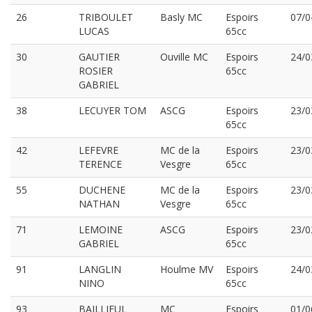
26
TRIBOULET
Basly MC
Espoirs
07/0
LUCAS
65cc
30
GAUTIER
Ouville MC
Espoirs
24/0
ROSIER
65cc
GABRIEL
38
LECUYER TOM
ASCG
Espoirs
23/0
65cc
42
LEFEVRE
MC de la
Espoirs
23/0
TERENCE
Vesgre
65cc
55
DUCHENE
MC de la
Espoirs
23/0
NATHAN
Vesgre
65cc
71
LEMOINE
ASCG
Espoirs
23/0
GABRIEL
65cc
91
LANGLIN
Houlme MV
Espoirs
24/0
NINO
65cc
93
BAILLIEUL
MC
Espoirs
01/0