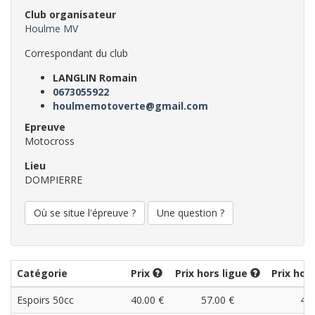
Club organisateur
Houlme MV
Correspondant du club
LANGLIN Romain
0673055922
houlmemotoverte@gmail.com
Epreuve
Motocross
Lieu
DOMPIERRE
Où se situe l'épreuve ?
Une question ?
Catégorie
Prix
Prix hors ligue
Prix hor
Espoirs 50cc
40.00 €
57.00 €
40.