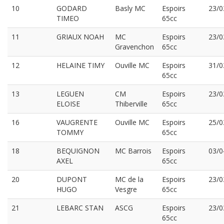
10
GODARD
Basly MC
Espoirs
23/0
TIMEO
65cc
11
GRIAUX NOAH
MC
Espoirs
23/0
Gravenchon
65cc
12
HELAINE TIMY
Ouville MC
Espoirs
31/0
65cc
13
LEGUEN
CM
Espoirs
23/0
ELOISE
Thiberville
65cc
16
VAUGRENTE
Ouville MC
Espoirs
25/0
TOMMY
65cc
18
BEQUIGNON
MC Barrois
Espoirs
03/0
AXEL
65cc
20
DUPONT
MC de la
Espoirs
23/0
HUGO
Vesgre
65cc
21
LEBARC STAN
ASCG
Espoirs
23/0
65cc