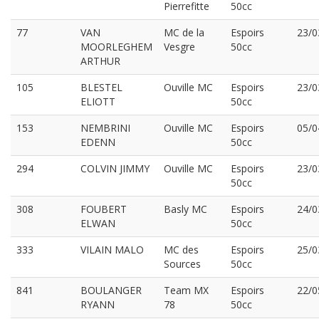
Pierrefitte
50cc
77
VAN
MC de la
Espoirs
23/0
MOORLEGHEM
Vesgre
50cc
ARTHUR
105
BLESTEL
Ouville MC
Espoirs
23/0
ELIOTT
50cc
153
NEMBRINI
Ouville MC
Espoirs
05/0
EDENN
50cc
294
COLVIN JIMMY
Ouville MC
Espoirs
23/0
50cc
308
FOUBERT
Basly MC
Espoirs
24/0
ELWAN
50cc
333
VILAIN MALO
MC des
Espoirs
25/0
Sources
50cc
841
BOULANGER
Team MX
Espoirs
22/0
RYANN
78
50cc