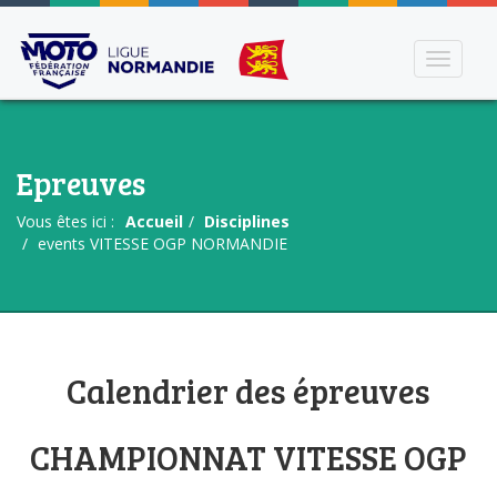
Toggle
navigati
Epreuves
Vous êtes ici :
Accueil
Disciplines
events VITESSE OGP NORMANDIE
Calendrier des épreuves
CHAMPIONNAT VITESSE OGP