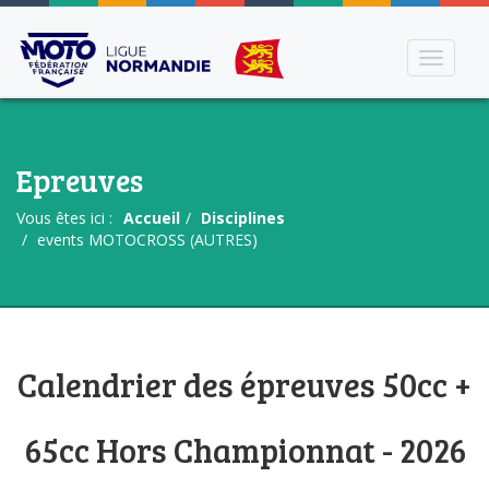
Toggle
navigati
Epreuves
Vous êtes ici :
Accueil
Disciplines
events MOTOCROSS (AUTRES)
Calendrier des épreuves 50cc +
65cc Hors Championnat - 2026